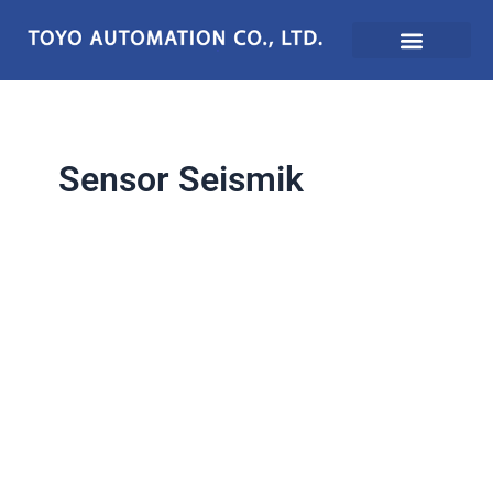
Lewati
ke
konten
Sensor Seismik
Cara
Memilih
Sensor
Seismik