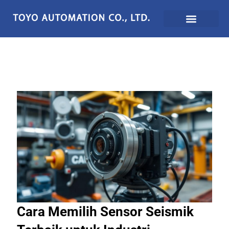
Lewati
ke
konten
Cara Memilih Sensor Seismik