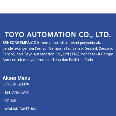
Aplikasi Sensor Seismik
Jenis Sensor Seismik
Sensor Seismik Industri
Teknologi Sensor Seismik
Read Post »
SENSORGEMPA.COM
merupakan situs resmi penyedia alat
pendeteksi gempa (Sensor Gempa) atau Sensor Seismik (Seismic
Sensor) dari Toyo Automation Co., Ltd (TAC) Mendeteksi Gempa
Bumi untuk menyelamatkan Hidup dan Fasilitas Anda.
Akses Menu
SENSOR GEMPA
TENTANG KAMI
PRODUK
LAYANAN BANTUAN