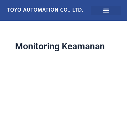
Lewati
ke
konten
Monitoring Keamanan
Mengapa
Sensor
Pendeteksi
Getaran