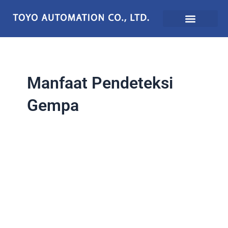
Lewati
ke
konten
Manfaat Pendeteksi
Gempa
Manfaat
Utama