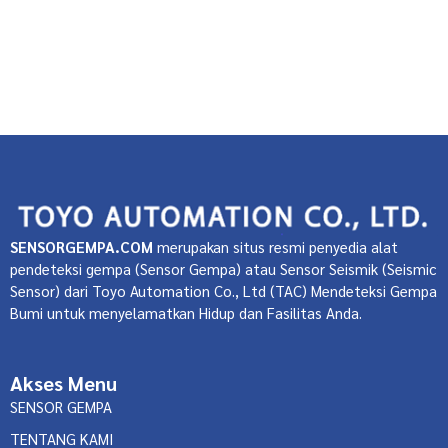
diminimalisir. Alat ini memungkinkan kami memantau
[…]
Industri dan Penggunaan Sensor
Keandalan Sensor
Gempa
Manfaat Pendeteksi Gempa
Sensor
Pendeteksi Gempa
Teknologi Pendeteksi Gempa
Read Post »
SENSORGEMPA.COM
merupakan situs resmi penyedia alat
pendeteksi gempa (Sensor Gempa) atau Sensor Seismik (Seismic
Sensor) dari Toyo Automation Co., Ltd (TAC) Mendeteksi Gempa
Bumi untuk menyelamatkan Hidup dan Fasilitas Anda.
Akses Menu
SENSOR GEMPA
TENTANG KAMI