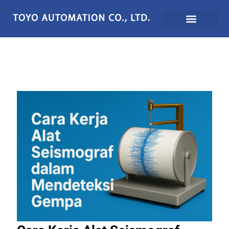
Lewati
ke
konten