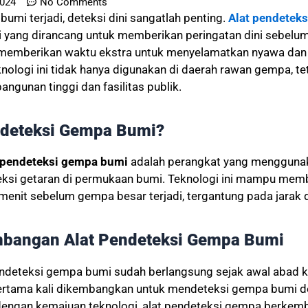
2024
No Comments
umi terjadi, deteksi dini sangatlah penting.
Alat pendetek
ni yang dirancang untuk memberikan peringatan dini sebel
 memberikan waktu ekstra untuk menyelamatkan nyawa da
knologi ini tidak hanya digunakan di daerah rawan gempa, te
angunan tinggi dan fasilitas publik.
endeteksi Gempa Bumi?
 pendeteksi gempa bumi
adalah perangkat yang menggunak
si getaran di permukaan bumi. Teknologi ini mampu memb
menit sebelum gempa besar terjadi, tergantung pada jarak 
bangan Alat Pendeteksi Gempa Bumi
deteksi gempa bumi sudah berlangsung sejak awal abad k
ertama kali dikembangkan untuk mendeteksi gempa bumi
 dengan kemajuan teknologi, alat pendeteksi gempa berkem