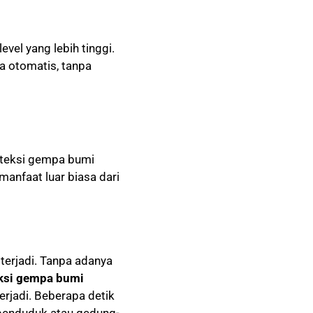
el yang lebih tinggi.
a otomatis, tanpa
eteksi gempa bumi
anfaat luar biasa dari
terjadi. Tanpa adanya
eksi gempa bumi
rjadi. Beberapa detik
 penduduk atau gedung-