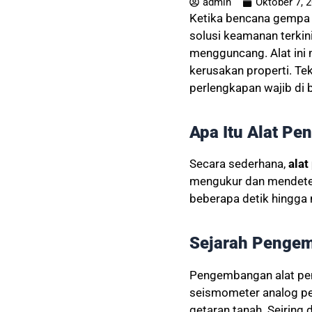
admin
Oktober 7, 
Ketika bencana gempa b
solusi keamanan terki
mengguncang. Alat ini
kerusakan properti. Te
perlengkapan wajib di b
Apa Itu Alat P
Secara sederhana,
alat
mengukur dan mendetek
beberapa detik hingga 
Sejarah Pengem
Pengembangan alat pen
seismometer analog p
getaran tanah. Seiring