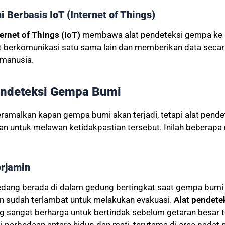
Berbasis IoT (Internet of Things)
ternet of Things (IoT)
membawa alat pendeteksi gempa ke lev
t berkomunikasi satu sama lain dan memberikan data secar
 manusia.
endeteksi Gempa Bumi
ramalkan kapan gempa bumi akan terjadi, tetapi alat pend
n untuk melawan ketidakpastian tersebut. Inilah beberapa m
rjamin
edang berada di dalam gedung bertingkat saat gempa bumi 
in sudah terlambat untuk melakukan evakuasi.
Alat pendet
sangat berharga untuk bertindak sebelum getaran besar te
i perbedaan antara hidup dan mati, terutama di area padat