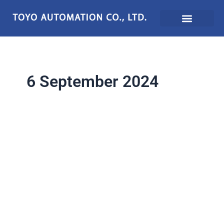
Lewati
ke
konten
6 September 2024
Pentingnya
Sensor
Gempa
untuk